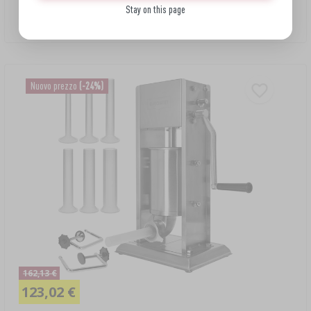
Insaccatrice verticale premium, 7 L
Stay on this page
159,90 EUR/pz.
Nuovo prezzo
(-24%)
162,13 €
123,02 €