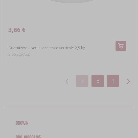
3,66 €
Guarnizione per insaccatrice verticale 2,5 kg
3,66 EUR/pz.
1
2
3
BROWIN
BDO: 000008185