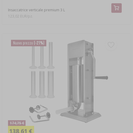
Insaccatrice verticale premium 3 L
123,02 EUR/pz.
Nuovo prezzo
(-21%)
174,75 €
138,61 €