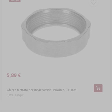
5,89 €
Ghiera filettata per insaccatrice Browin n. 311006
5,89 EUR/pz.