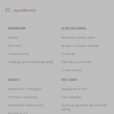
support@browin.it
INFORMAZIONI
LA NOSTRA AZIENDA
Novità
Missione, visione, valori
Fine serie
Brown - La nostra azienda
Cooperazione
Certificati
Catalogo prodotti Browin (pdf)
Dall'idea al prodotto
I nostri marchi
ACQUISTI
PER I CLIENTI
Spedizione e consegna
Segnala un errore
Termini e condizioni
Dati aziendali
Informativa sulla privacy
Sicurezza generale dei prodotti
(GPSR)
Reclami e resi