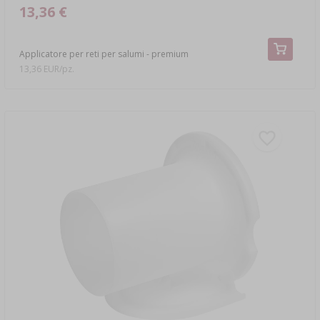
13,36 €
Applicatore per reti per salumi - premium
13,36 EUR/pz.