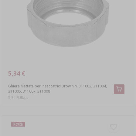
›
DAMIGIANE
LETTERATURA
LIBRI SULLA NORCINERIA
SCAFFALI
AROMA DI FUMO PER AFFUMICARE
›
AROMATIZZAZIONE
LETTERATURA
ANALISI DEL VINO
5,34 €
Ghiera filettata per insaccatrici Browin n. 311002, 311004,
ETICHETTE
311005, 311007, 311008
5,34 EUR/pz.
Novità