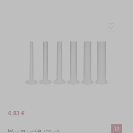
6,83 €
Imbuti per insaccatrici verticali