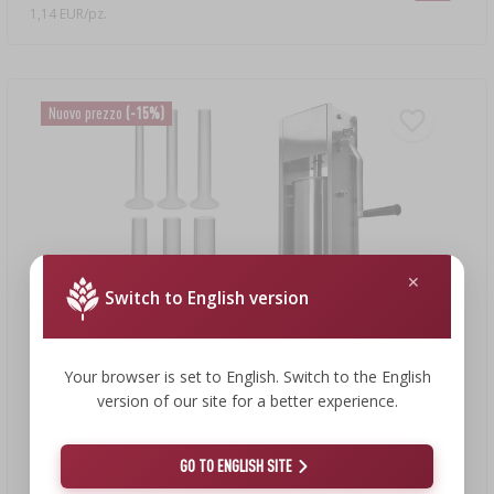
1,14 EUR/pz.
Nuovo prezzo
(-15%)
Switch to English version
Your browser is set to English. Switch to the English
version of our site for a better experience.
187,13 €
159,90 €
GO TO ENGLISH SITE