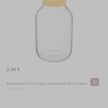
3,96 €
Barattolo twist-off 4 L e tappo in plastica Ø 100 con manico
3,96 EUR/pz.