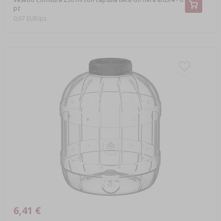
pz
0,67 EUR/pz.
6,41 €