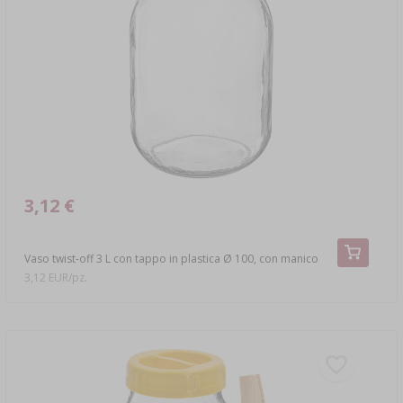
3,12 €
Vaso twist-off 3 L con tappo in plastica Ø 100, con manico
3,12 EUR/pz.