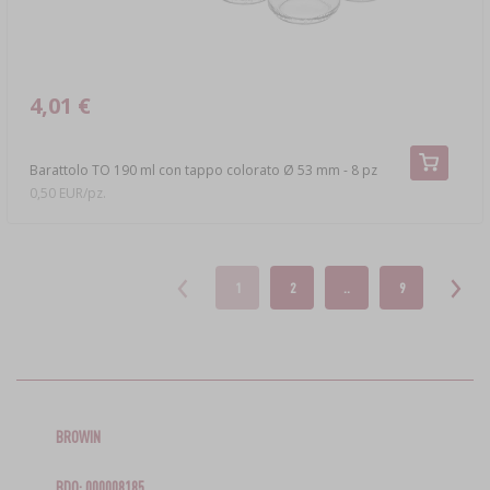
4,01 €
Barattolo TO 190 ml con tappo colorato Ø 53 mm - 8 pz
0,50 EUR/pz.
1
2
..
9
BROWIN
BDO: 000008185