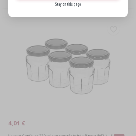
Stay on this page
4,01 €
Vasetto Confitura 230 ml con capsula twist-off nera Ø63/4 - 6