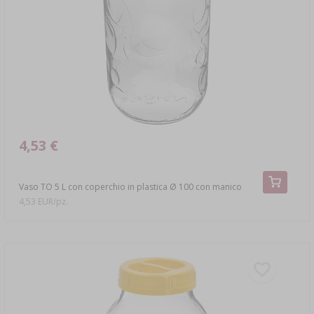
›
DAMIGIANE
LETTERATURA
LIBRI SULLA NORCINERIA
SCAFFALI
AROMA DI FUMO PER AFFUMICARE
AROMATIZZAZIONE
LETTERATURA
4,53 €
ANALISI DEL VINO
Vaso TO 5 L con coperchio in plastica Ø 100 con manico
ETICHETTE
4,53 EUR/pz.