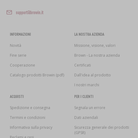
support@browin.it
INFORMAZIONI
LA NOSTRA AZIENDA
Novità
Missione, visione, valori
Fine serie
Brown - La nostra azienda
Cooperazione
Certificati
Catalogo prodotti Browin (pdf)
Dall'idea al prodotto
I nostri marchi
ACQUISTI
PER I CLIENTI
Spedizione e consegna
Segnala un errore
Termini e condizioni
Dati aziendali
Informativa sulla privacy
Sicurezza generale dei prodotti
(GPSR)
Reclami e resi