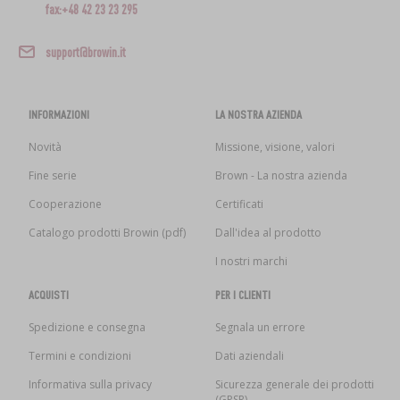
fax:+48 42 23 23 295
support@browin.it
INFORMAZIONI
LA NOSTRA AZIENDA
Novità
Missione, visione, valori
Fine serie
Brown - La nostra azienda
Cooperazione
Certificati
Catalogo prodotti Browin (pdf)
Dall'idea al prodotto
I nostri marchi
ACQUISTI
PER I CLIENTI
Spedizione e consegna
Segnala un errore
Termini e condizioni
Dati aziendali
Informativa sulla privacy
Sicurezza generale dei prodotti
(GPSR)