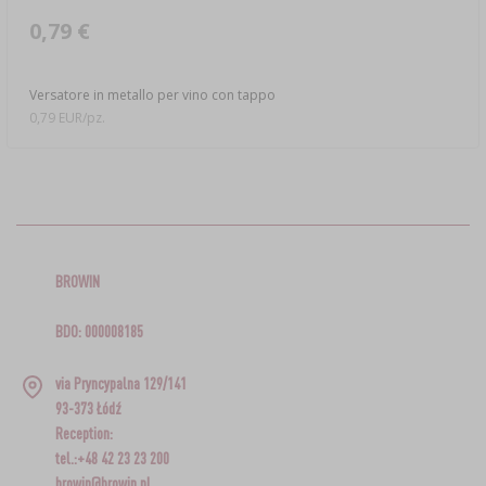
0,79 €
Versatore in metallo per vino con tappo
0,79 EUR/pz.
BROWIN
BDO: 000008185
via Pryncypalna 129/141
93-373 Łódź
Reception:
tel.:+48 42 23 23 200
browin@browin.pl