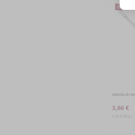
Occasione!
Valvola di ri
3,66 €
3,66 EUR/pz.