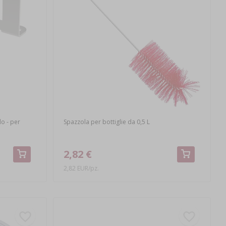
o - per
Spazzola per bottiglie da 0,5 L
2,82 €
2,82 EUR/pz.