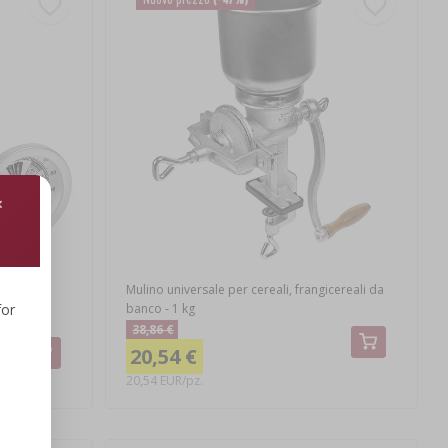
 0°C a
Mulino universale per cereali, frangicereali da
banco - 1 kg
for
38,86 €
20,54 €
20,54 EUR/pz.