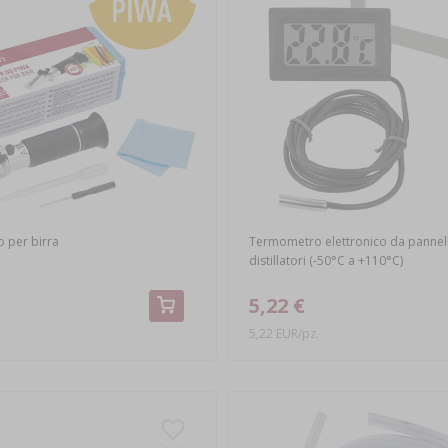
o per birra
Termometro elettronico da pannell
distillatori (-50°C a +110°C)
5,22 €
.
5,22 EUR/pz.