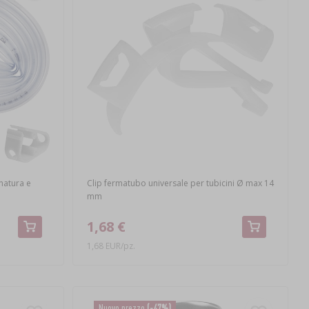
natura e
Clip fermatubo universale per tubicini Ø max 14
mm
1,68 €
1,68 EUR/pz.
Nuovo prezzo
(-47%)