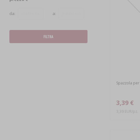
da:
a:
FILTRA
Spazzola per 
3,39 €
3,39 EUR/pz.