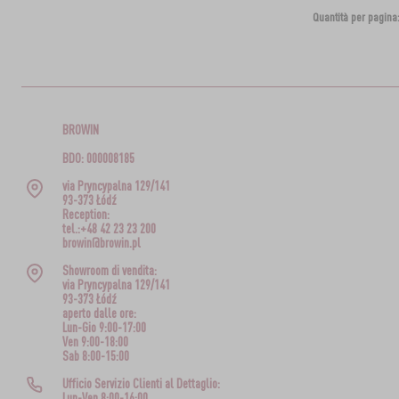
Quantità per pagina
BROWIN
BDO: 000008185
via Pryncypalna 129/141
93-373 Łódź
Reception:
tel.:+48 42 23 23 200
browin@browin.pl
Showroom di vendita:
via Pryncypalna 129/141
93-373 Łódź
aperto dalle ore:
Lun-Gio 9:00-17:00
Ven 9:00-18:00
Sab 8:00-15:00
Ufficio Servizio Clienti al Dettaglio:
Lun-Ven 8:00-16:00