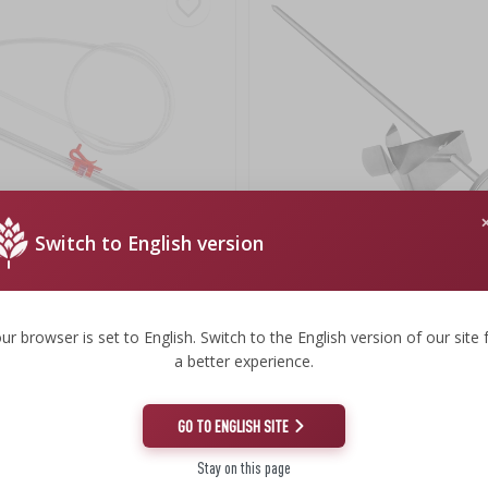
Switch to English version
tico con valvola e impugnatura -
Termometro per birrificazione (da
+100°C) 31,5 cm
ur browser is set to English. Switch to the English version of our site 
a better experience.
7,79 €
.
7,79 EUR/pz.
GO TO ENGLISH SITE
Stay on this page