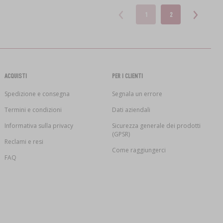
1
2
ACQUISTI
PER I CLIENTI
Spedizione e consegna
Segnala un errore
Termini e condizioni
Dati aziendali
Informativa sulla privacy
Sicurezza generale dei prodotti
(GPSR)
Reclami e resi
Come raggiungerci
FAQ