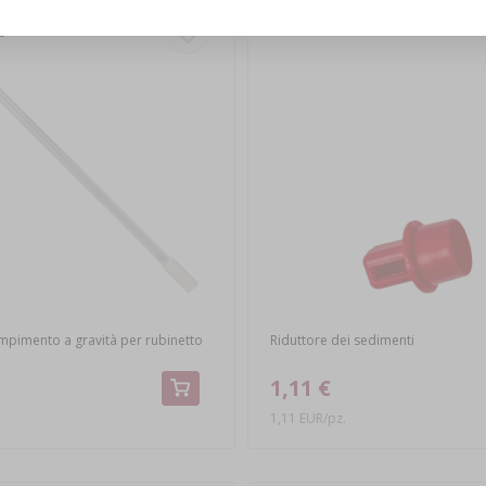
empimento a gravità per rubinetto
Riduttore dei sedimenti
1,11 €
1,11 EUR/pz.