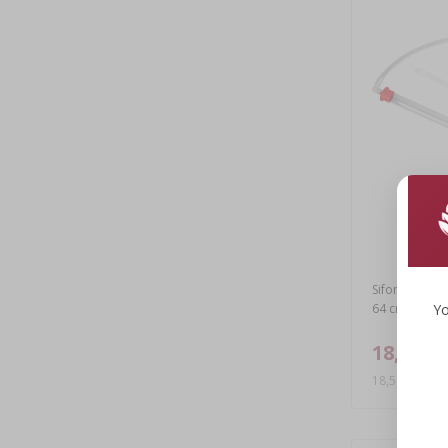
Sifone automa
64 cm
Yo
18,56 €
18,56 EUR/pz