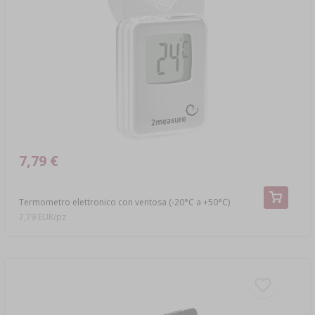
7,79 €
Termometro elettronico con ventosa (-20°C a +50°C)
7,79 EUR/pz.