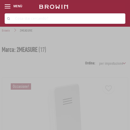
MENÙ
Browin
2MEASURE
Marca: 2MEASURE
(17)
Ordina:
‹
‹
‹
‹
‹
‹
‹
‹
‹
‹
LINIE PRODUKTOWE
LINIE PRODUKTOWE
LINIE PRODUKTOWE
LINIE PRODUKTOWE
LINIE PRODUKTOWE
LINIE PRODUKTOWE
LINIE PRODUKTOWE
LINIE PRODUKTOWE
LINIE PRODUKTOWE
LINIE PRODUKTOWE
Occasione!
AROMI DI FUMO PER AFFUMICATURA
KIT INIZIALI
KIT PER LA VINIFICAZIONE
LIEVITO DA FORNO
KIT PER FARE IL FORMAGGIO
KIT PER MICROBIRRIFICIO
SNOCCIOLATORI
GERMINAZIONE
›
›
ALAMBICCHI HAWKSTILL
TEMPERATURA AMBIENTALE
LIEVITO MADRE
CAGLIO
LUPPOLO
IRRIGAZIONE
›
›
›
›
BUDELLI E INVOLUCRI
COTTI PROSCIUTTO E SACCHETTI
DAMIGIANE PER VINO
SOSTANZE AGGIUNTIVE
›
›
DISTILLATORI
TERMOMETRI DA CUCINA
PENTOLE E STAMPI IN TERRACOTTA
SOSTANZE AUSILIARIE
ESTRATTI NON LUPPOLATI
SUBSTRATI
COLTURE BATTERICHE PER FORMAGGI
CESTI PER DAMIGIANE
›
›
AFFUMICATOI E GANCI
VASETTI
COLONNE DI FILTRAZIONE
FRIGORIFERO
DECORATA