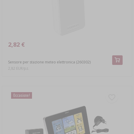
COLTURE BATTERICHE
KIT DI BIRRIFICAZIONE COOPERS
MISURATORI DEL SUOLO
COLTURE BATTERICHE PER SALUMI
TAPPI E CAPPUCCI PER DAMIGIANE
TRUCIOLI PER AFFUMICATURA
COPERCHI PER BARATTOLI
CONTENITORI PER FERMENTAZIONE
BAGNO
PIETRE REFRATTARIE PER PIZZA
TELI PER FORMAGGIO
SPECIALITÀ DI ŁÓDŹ
›
ACCESSORI PER IL FISSAGGIO DELLE PIANTE
CONTENITORI PER FERMENTAZIONE
›
BEVANDE E ACCESSORI
FOCOLARI
ACCESSORI PER CONSERVE
GORGOGLIATORI PER FERMENTAZIONE
SPECIALISTICI
STAMPI PER FORMAGGIO
ADDITIVI PER BIRRA
VASETTI PER FERMENTAZIONE
›
REPELLENTI PER ANIMALI
MISCELE PER SALAGIONE, MARINATURE,
PENTOLE E CONTENITORI IN GHISA
PASSAPOMODORO
STRUMENTI E INDICATORI
ZOOLOGICO
2,82 €
›
SPEZIE ED ERBE AROMATICHE
ACCESSORI AGGIUNTIVI
LIEVITO PER BIRRA
GORGOGLIATORI PER FERMENTAZIONE
GRIGLIATA
AFFETTATRICI PER CAVOLO
ACCESSORI AGGIUNTIVI
ELETTRONICO
›
SERRE E TUNNEL
Sensore per stazione meteo elettronica (260302)
CAGLIO PER FORMAGGI
2,82 EUR/pz.
TORCHIETTI / PRESSE
IDROMETRI
VYPITO
PESTELLI PER CAVOLO
RETRÒ
›
›
INSACCATRICI PER SALSICCE
ADDITIVI AROMATICI
ACCESSORI E ATTREZZI DA GIARDINAGGIO
COADIUVANTI TECNOLOGICI PER LA
CONTENITORI PER FERMENTAZIONE
›
CONFEZIONAMENTO SOTTOVUOTO
CASEIFICAZIONE
NUTRIENTI PER LIEVITO DA VINO
SENSORI WIRELESS
›
BOTTI E SACCHI
PENTOLE E STAMPI IN TERRACOTTA
PINZE PER TAPPI
CASETTE E MANGIATOIE PER UCCELLI
Occasione!
DECORATA
GORGOGLIATORI PER FERMENTAZIONE
GELIFICANTI PER CONFETTURE
LIEVITO PER VINO
LETTERATURA
TERRACOTTA SMALTATA / GRES
›
›
DAMIGIANE
AFFUMICATOI E GANCI
TRITACARNE
ACCESSORI PER LA BIRRIFICAZIONE
KIT PER LA CASEIFICAZIONE
AFFUMICATURA E BARBECUE
›
ADDITIVI PER FERMENTAZIONE
ESTRATTORI DI SUCCO A VAPORE
GRIGLIATA
›
BOTTIGLIE