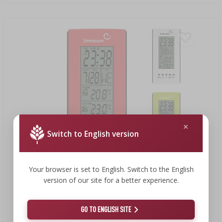
Switch to English version
Your browser is set to English. Switch to the English
version of our site for a better experience.
6,58 €
GO TO ENGLISH SITE
Stazione meteo – elettronica, con sonda, mix
6,58 EUR/pz.