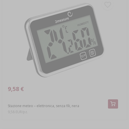
9,58 €
Stazione meteo – elettronica, senza fili, nera
9,58 EUR/pz.