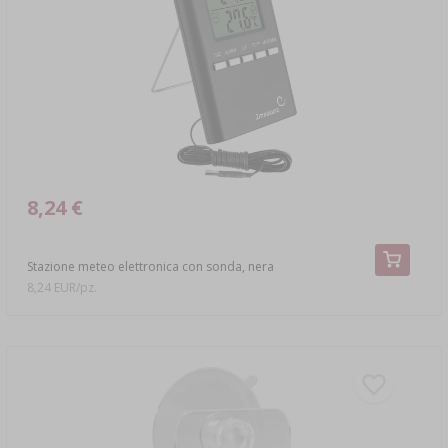
›
DAMIGIANE
LETTERATURA
LIBRI SULLA NORCINERIA
SCAFFALI
AROMA DI FUMO PER AFFUMICARE
›
AROMATIZZAZIONE
LETTERATURA
8,24 €
ANALISI DEL VINO
Stazione meteo elettronica con sonda, nera
ETICHETTE
8,24 EUR/pz.