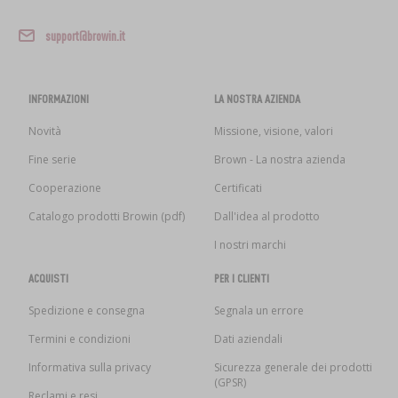
support@browin.it
INFORMAZIONI
LA NOSTRA AZIENDA
Novità
Missione, visione, valori
Fine serie
Brown - La nostra azienda
Cooperazione
Certificati
Catalogo prodotti Browin (pdf)
Dall'idea al prodotto
I nostri marchi
ACQUISTI
PER I CLIENTI
Spedizione e consegna
Segnala un errore
Termini e condizioni
Dati aziendali
Informativa sulla privacy
Sicurezza generale dei prodotti
(GPSR)
Reclami e resi