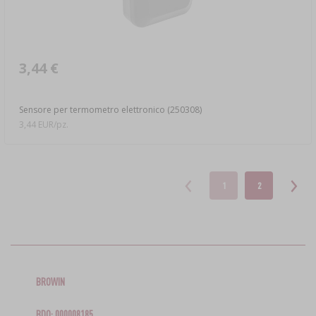
3,44 €
Sensore per termometro elettronico (250308)
3,44 EUR/pz.
1
2
BROWIN
BDO: 000008185